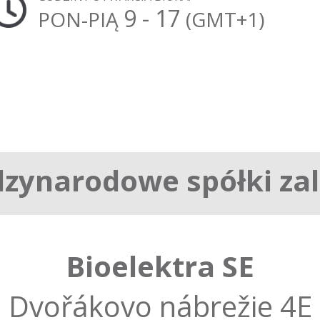
9 - 17
PON-PIĄ
(GMT+1)
zynarodowe spółki za
Bioelektra SE
Dvořákovo nábrežie 4E